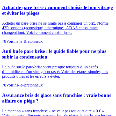
Achat de pare-brise : comment choisir le bon vitrage
et éviter les pièges
Acheter un pare-brise ne se limite pas à comparer un prix. Norme
43R, options (acoustique, athermique), ADAS et assurance
changent tout. Voici comment choisir juste.
78
Voisins-le-Bretonneux
Anti buée pare brise : le guide fiable pour ne plus
subir la condensation
La buée sur le pare-brise vient presque toujours d’un excès
d’humidité et d’un vitrage encrassé. Voici des étapes simples, des
produits utiles et les erreurs à éviter.
78
Voisins-le-Bretonneux
Assurance bris de glace sans franchise : vraie bonne
affaire ou piège ?
La mention « sans franchise » ne veut pas toujours dire « 0 € ».
Voici comment lire votre garantie bris de glace, éviter les exclusions,