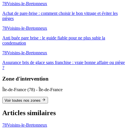
78
Voisins-le-Bretonneux
Achat de pare-brise : comment choisir le bon vitrage et éviter les
pièges
78
Voisins-le-Bretonneux
Anti buée pare brise : le guide fiable pour ne plus subir la
condensation
78
Voisins-le-Bretonneux
Assurance bris de glace sans franchise : vraie bonne affaire ou piège
?
Zone d'intervention
Île-de-France
(
78
) -
Île-de-France
Voir toutes nos zones
Articles similaires
78
Voisins-le-Bretonneux