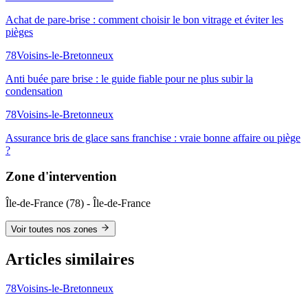
Achat de pare-brise : comment choisir le bon vitrage et éviter les
pièges
78
Voisins-le-Bretonneux
Anti buée pare brise : le guide fiable pour ne plus subir la
condensation
78
Voisins-le-Bretonneux
Assurance bris de glace sans franchise : vraie bonne affaire ou piège
?
Zone d'intervention
Île-de-France
(
78
) -
Île-de-France
Voir toutes nos zones
Articles similaires
78
Voisins-le-Bretonneux