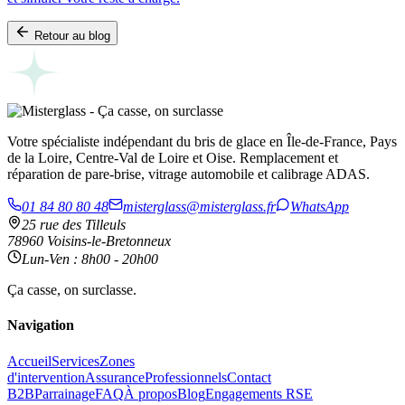
Retour au blog
Votre spécialiste indépendant du bris de glace en Île-de-France, Pays
de la Loire, Centre-Val de Loire et Oise. Remplacement et
réparation de pare-brise, vitrage automobile et calibrage ADAS.
01 84 80 80 48
misterglass@misterglass.fr
WhatsApp
25 rue des Tilleuls
78960 Voisins-le-Bretonneux
Lun-Ven : 8h00 - 20h00
Ça casse, on surclasse.
Navigation
Accueil
Services
Zones
d'intervention
Assurance
Professionnels
Contact
B2B
Parrainage
FAQ
À propos
Blog
Engagements RSE