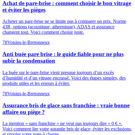
Achat de pare-brise : comment choisir le bon vitrage
et éviter les pièges
Acheter un pare-brise ne se limite pas à comparer un prix. Norme
43R, options (acoustique, athermique), ADAS et assurance
changent tout. Voici comment choisir juste.
78
Voisins-le-Bretonneux
Anti buée pare brise : le guide fiable pour ne plus
subir la condensation
La buée sur le pare-brise vient presque toujours d’un excès
d’humidité et d’un vitrage encrassé. Voici des étapes simples, des
produits utiles et les erreurs à éviter.
78
Voisins-le-Bretonneux
Assurance bris de glace sans franchise : vraie bonne
affaire ou piège ?
La mention « sans franchise » ne veut pas toujours dire « 0 € ».
Voici comment lire votre garantie bris de glace, éviter les exclusions,
et simuler votre reste à charge.