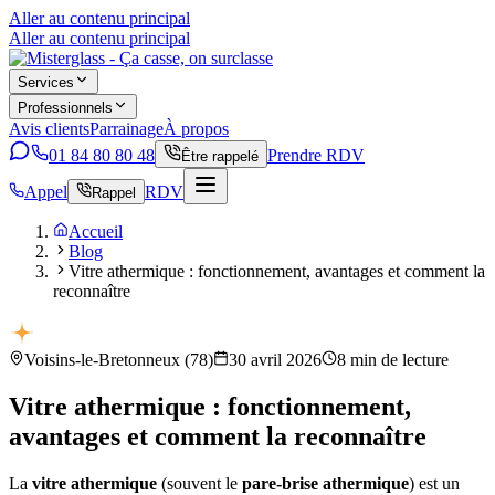
Aller au contenu principal
Aller au contenu principal
Services
Professionnels
Avis clients
Parrainage
À propos
01 84 80 80 48
Prendre RDV
Être rappelé
Appel
RDV
Rappel
Accueil
Blog
Vitre athermique : fonctionnement, avantages et comment la
reconnaître
Voisins-le-Bretonneux
(
78
)
30 avril 2026
8
min de lecture
Vitre athermique : fonctionnement,
avantages et comment la reconnaître
La
vitre athermique
(souvent le
pare-brise athermique
) est un