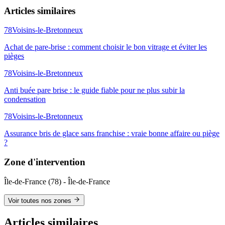
Articles similaires
78
Voisins-le-Bretonneux
Achat de pare-brise : comment choisir le bon vitrage et éviter les
pièges
78
Voisins-le-Bretonneux
Anti buée pare brise : le guide fiable pour ne plus subir la
condensation
78
Voisins-le-Bretonneux
Assurance bris de glace sans franchise : vraie bonne affaire ou piège
?
Zone d'intervention
Île-de-France
(
78
) -
Île-de-France
Voir toutes nos zones
Articles similaires