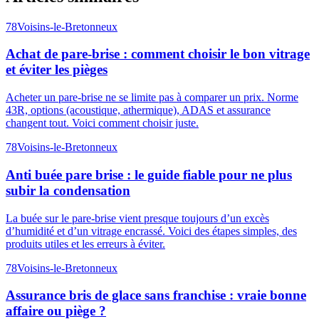
78
Voisins-le-Bretonneux
Achat de pare-brise : comment choisir le bon vitrage
et éviter les pièges
Acheter un pare-brise ne se limite pas à comparer un prix. Norme
43R, options (acoustique, athermique), ADAS et assurance
changent tout. Voici comment choisir juste.
78
Voisins-le-Bretonneux
Anti buée pare brise : le guide fiable pour ne plus
subir la condensation
La buée sur le pare-brise vient presque toujours d’un excès
d’humidité et d’un vitrage encrassé. Voici des étapes simples, des
produits utiles et les erreurs à éviter.
78
Voisins-le-Bretonneux
Assurance bris de glace sans franchise : vraie bonne
affaire ou piège ?