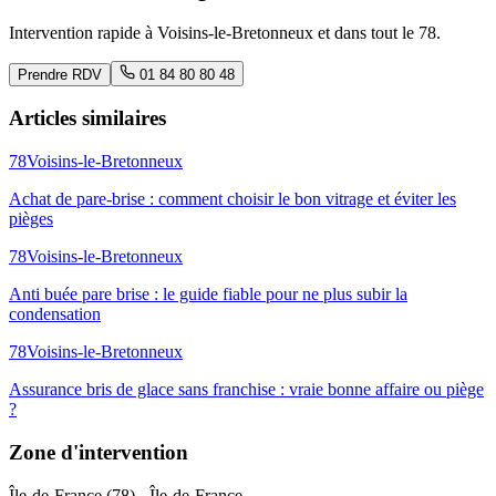
Intervention rapide à
Voisins-le-Bretonneux
et dans tout le
78
.
Prendre RDV
01 84 80 80 48
Articles similaires
78
Voisins-le-Bretonneux
Achat de pare-brise : comment choisir le bon vitrage et éviter les
pièges
78
Voisins-le-Bretonneux
Anti buée pare brise : le guide fiable pour ne plus subir la
condensation
78
Voisins-le-Bretonneux
Assurance bris de glace sans franchise : vraie bonne affaire ou piège
?
Zone d'intervention
Île-de-France
(
78
) -
Île-de-France