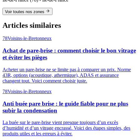
Voir toutes nos zones
Articles similaires
78
Voisins-le-Bretonneux
Achat de pare-brise : comment choisir le bon vitrage
et éviter les pièges
Acheter un pare-brise ne se limite pas à comparer un prix. Norme
43R, options (acoustique, athermique), ADAS et assurance
changent tout. Voici comment choisir juste.
78
Voisins-le-Bretonneux
Anti buée pare brise : le guide fiable pour ne plus
subir la condensation
La buée sur le pare-brise vient presque toujours d’un excès
d’humidité et d’un vitrage encrassé. Voici des étapes simples, des
produits utiles et les erreurs à éviter.