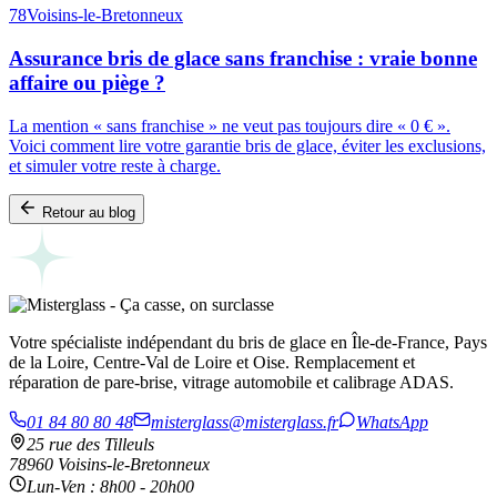
78
Voisins-le-Bretonneux
Assurance bris de glace sans franchise : vraie bonne
affaire ou piège ?
La mention « sans franchise » ne veut pas toujours dire « 0 € ».
Voici comment lire votre garantie bris de glace, éviter les exclusions,
et simuler votre reste à charge.
Retour au blog
Votre spécialiste indépendant du bris de glace en Île-de-France, Pays
de la Loire, Centre-Val de Loire et Oise. Remplacement et
réparation de pare-brise, vitrage automobile et calibrage ADAS.
01 84 80 80 48
misterglass@misterglass.fr
WhatsApp
25 rue des Tilleuls
78960 Voisins-le-Bretonneux
Lun-Ven : 8h00 - 20h00