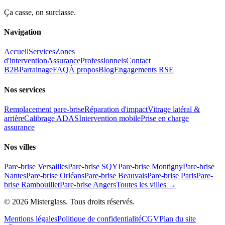
Ça casse, on surclasse.
Navigation
Accueil
Services
Zones
d'intervention
Assurance
Professionnels
Contact
B2B
Parrainage
FAQ
À propos
Blog
Engagements RSE
Nos services
Remplacement pare-brise
Réparation d'impact
Vitrage latéral &
arrière
Calibrage ADAS
Intervention mobile
Prise en charge
assurance
Nos villes
Pare-brise Versailles
Pare-brise SQY
Pare-brise Montigny
Pare-brise
Nantes
Pare-brise Orléans
Pare-brise Beauvais
Pare-brise Paris
Pare-
brise Rambouillet
Pare-brise Angers
Toutes les villes →
©
2026
Misterglass. Tous droits réservés.
Mentions légales
Politique de confidentialité
CGV
Plan du site