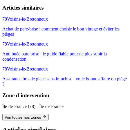
Articles similaires
78
Voisins-le-Bretonneux
Achat de pare-brise : comment choisir le bon vitrage et éviter les
pièges
78
Voisins-le-Bretonneux
Anti buée pare brise : le guide fiable pour ne plus subir la
condensation
78
Voisins-le-Bretonneux
Assurance bris de glace sans franchise : vraie bonne affaire ou piège
?
Zone d'intervention
Île-de-France
(
78
) -
Île-de-France
Voir toutes nos zones