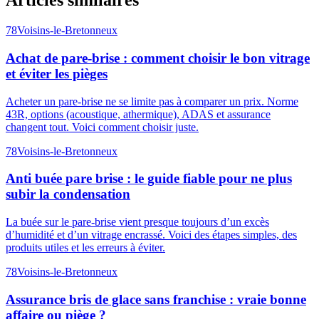
Articles similaires
78
Voisins-le-Bretonneux
Achat de pare-brise : comment choisir le bon vitrage
et éviter les pièges
Acheter un pare-brise ne se limite pas à comparer un prix. Norme
43R, options (acoustique, athermique), ADAS et assurance
changent tout. Voici comment choisir juste.
78
Voisins-le-Bretonneux
Anti buée pare brise : le guide fiable pour ne plus
subir la condensation
La buée sur le pare-brise vient presque toujours d’un excès
d’humidité et d’un vitrage encrassé. Voici des étapes simples, des
produits utiles et les erreurs à éviter.
78
Voisins-le-Bretonneux
Assurance bris de glace sans franchise : vraie bonne
affaire ou piège ?