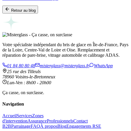
Retour au blog
Votre spécialiste indépendant du bris de glace en Île-de-France, Pays
de la Loire, Centre-Val de Loire et Oise. Remplacement et
réparation de pare-brise, vitrage automobile et calibrage ADAS.
01 84 80 80 48
misterglass@misterglass.fr
WhatsApp
25 rue des Tilleuls
78960 Voisins-le-Bretonneux
Lun-Ven : 8h00 - 20h00
Ça casse, on surclasse.
Navigation
Accueil
Services
Zones
d'intervention
Assurance
Professionnels
Contact
B2B
Parrainage
FAQ
À propos
Blog
Engagements RSE