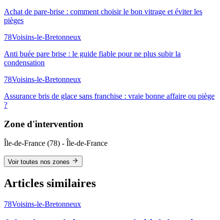
Achat de pare-brise : comment choisir le bon vitrage et éviter les
pièges
78
Voisins-le-Bretonneux
Anti buée pare brise : le guide fiable pour ne plus subir la
condensation
78
Voisins-le-Bretonneux
Assurance bris de glace sans franchise : vraie bonne affaire ou piège
?
Zone d'intervention
Île-de-France
(
78
) -
Île-de-France
Voir toutes nos zones
Articles similaires
78
Voisins-le-Bretonneux