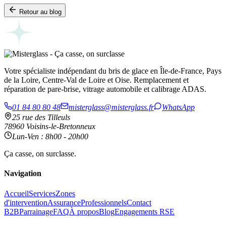
Retour au blog
Votre spécialiste indépendant du bris de glace en Île-de-France, Pays
de la Loire, Centre-Val de Loire et Oise. Remplacement et
réparation de pare-brise, vitrage automobile et calibrage ADAS.
01 84 80 80 48
misterglass@misterglass.fr
WhatsApp
25 rue des Tilleuls
78960 Voisins-le-Bretonneux
Lun-Ven : 8h00 - 20h00
Ça casse, on surclasse.
Navigation
Accueil
Services
Zones
d'intervention
Assurance
Professionnels
Contact
B2B
Parrainage
FAQ
À propos
Blog
Engagements RSE