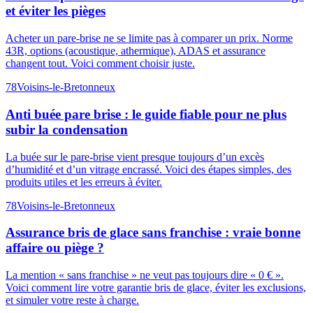
et éviter les pièges
Acheter un pare-brise ne se limite pas à comparer un prix. Norme
43R, options (acoustique, athermique), ADAS et assurance
changent tout. Voici comment choisir juste.
78
Voisins-le-Bretonneux
Anti buée pare brise : le guide fiable pour ne plus
subir la condensation
La buée sur le pare-brise vient presque toujours d’un excès
d’humidité et d’un vitrage encrassé. Voici des étapes simples, des
produits utiles et les erreurs à éviter.
78
Voisins-le-Bretonneux
Assurance bris de glace sans franchise : vraie bonne
affaire ou piège ?
La mention « sans franchise » ne veut pas toujours dire « 0 € ».
Voici comment lire votre garantie bris de glace, éviter les exclusions,
et simuler votre reste à charge.