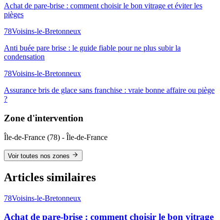
Achat de pare-brise : comment choisir le bon vitrage et éviter les
pièges
78
Voisins-le-Bretonneux
Anti buée pare brise : le guide fiable pour ne plus subir la
condensation
78
Voisins-le-Bretonneux
Assurance bris de glace sans franchise : vraie bonne affaire ou piège
?
Zone d'intervention
Île-de-France
(
78
) -
Île-de-France
Voir toutes nos zones
Articles similaires
78
Voisins-le-Bretonneux
Achat de pare-brise : comment choisir le bon vitrage