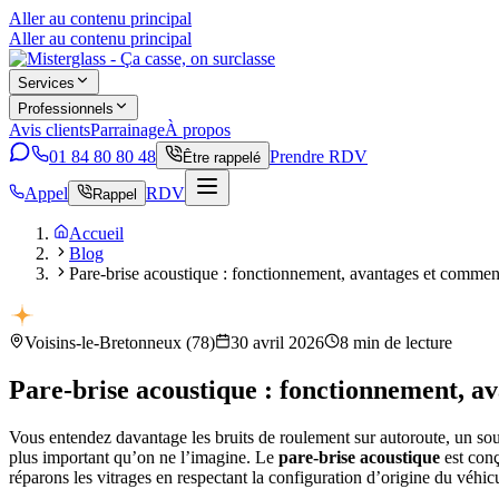
Aller au contenu principal
Aller au contenu principal
Services
Professionnels
Avis clients
Parrainage
À propos
01 84 80 80 48
Prendre RDV
Être rappelé
Appel
RDV
Rappel
Accueil
Blog
Pare-brise acoustique : fonctionnement, avantages et comment 
Voisins-le-Bretonneux
(
78
)
30 avril 2026
8
min de lecture
Pare-brise acoustique : fonctionnement, av
Vous entendez davantage les bruits de roulement sur autoroute, un souff
plus important qu’on ne l’imagine. Le
pare-brise acoustique
est con
réparons les vitrages en respectant la configuration d’origine du véhi