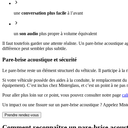
une
conversation plus facile
à l’avant
un
son audio
plus propre à volume équivalent
Il faut toutefois garder une attente réaliste. Un pare-brise acoustique a
différence peut sembler plus subtile.
Pare-brise acoustique et sécurité
Le pare-brise reste un élément structurel du véhicule. Il participe à l
Si votre véhicule possède des aides à la conduite, le remplacement d
équipement). C’est inclus chez Misterglass, et c’est un point à ne pa
Pour aller plus loin sur ce point, vous pouvez consulter notre page
ca
Un impact ou une fissure sur un pare-brise acoustique ? Appelez Mist
Prendre rendez-vous
Comment reconnaître un pare-brise acousti