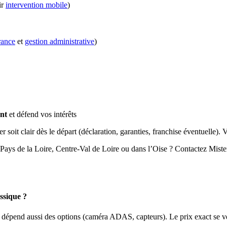
ir
intervention mobile
)
rance
et
gestion administrative
)
nt
et défend vos intérêts
r soit clair dès le départ (déclaration, garanties, franchise éventuelle). 
Pays de la Loire, Centre-Val de Loire ou dans l’Oise ? Contactez Miste
ssique ?
t dépend aussi des options (caméra ADAS, capteurs). Le prix exact se vér