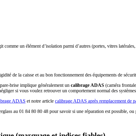
git comme un élément d’isolation parmi d’autres (portes, vitres latérales, 
a rigidité de la caisse et au bon fonctionnement des équipements de sécur
u pare-brise implique généralement un
calibrage ADAS
(caméra frontale
s négliger si vous voulez retrouver un comportement normal des systèmes
librage ADAS
et notre article
calibrage ADAS après remplacement de pa
erglass au 01 84 80 80 48 pour savoir si une réparation est possible, o
que (marquage et indices fiables)