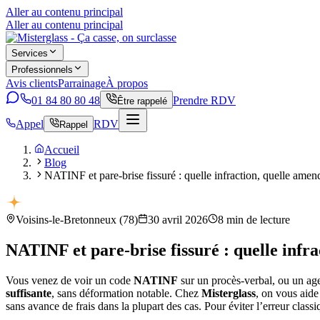
Aller au contenu principal
Aller au contenu principal
Services
Professionnels
Avis clients
Parrainage
À propos
01 84 80 80 48
Prendre RDV
Être rappelé
Appel
RDV
Rappel
Accueil
Blog
NATINF et pare-brise fissuré : quelle infraction, quelle amen
Voisins-le-Bretonneux
(
78
)
30 avril 2026
8
min de lecture
NATINF et pare-brise fissuré : quelle infra
Vous venez de voir un code
NATINF
sur un procès-verbal, ou un age
suffisante
, sans déformation notable. Chez
Misterglass
, on vous aide
sans avance de frais dans la plupart des cas. Pour éviter l’erreur classi