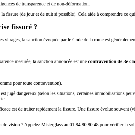
exigences de transparence et de non-déformation.
 fissure (de jour et de nuit si possible). Cela aide à comprendre ce qui
se fissuré ?
t des vitrages, la sanction évoquée par le Code de la route est généraleme
nsparence mesurée, la sanction annoncée est une
contravention de 3e cla
comme pour toute contravention).
est jugé dangereux (selon les situations, certaines immobilisations peuven
cte.
ficace est de traiter rapidement la fissure. Une fissure évolue souvent (v
 vision ? Appelez Misterglass au 01 84 80 80 48 pour vérifier la solut