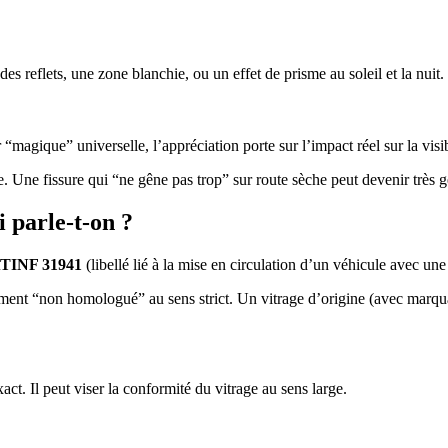
des reflets, une zone blanchie, ou un effet de prisme au soleil et la nuit.
agique” universelle, l’appréciation porte sur l’impact réel sur la visibil
e. Une fissure qui “ne gêne pas trop” sur route sèche peut devenir très g
 parle-t-on ?
TINF 31941
(libellé lié à la mise en circulation d’un véhicule avec un
rcément “non homologué” au sens strict. Un vitrage d’origine (avec marq
xact. Il peut viser la conformité du vitrage au sens large.