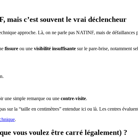
F, mais c’est souvent le vrai déclencheur
technique approche. Là, on ne parle pas NATINF, mais de défaillances pr
une
fissure
ou une
visibilité insuffisante
sur le pare-brise, notamment sel
on.
voir une simple remarque ou une
contre-visite
.
as sur la “taille en centimètres” entendue ici ou là. Les centres évaluent la
echnique
.
t que vous voulez être carré légalement) ?