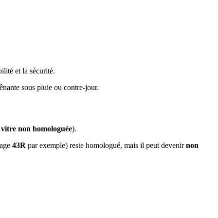
ité et la sécurité.
ênante sous pluie ou contre-jour.
e
vitre non homologuée
).
uage
43R
par exemple) reste homologué, mais il peut devenir
non