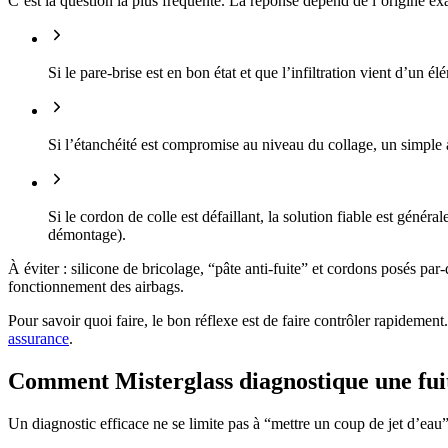
C’est la question la plus fréquente. La réponse dépend de l’origine exac
Si le pare-brise est en bon état et que l’infiltration vient d’un 
Si l’étanchéité est compromise au niveau du collage, un simple 
Si le cordon de colle est défaillant, la solution fiable est génér
démontage).
À éviter : silicone de bricolage, “pâte anti-fuite” et cordons posés par-d
fonctionnement des airbags.
Pour savoir quoi faire, le bon réflexe est de faire contrôler rapideme
assurance
.
Comment Misterglass diagnostique une fuit
Un diagnostic efficace ne se limite pas à “mettre un coup de jet d’eau