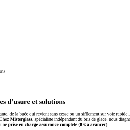
ions
nes d’usure et solutions
stante, de la buée qui revient sans cesse ou un sifflement sur voie rapi
. Chez
Misterglass
, spécialiste indépendant du bris de glace, nous diagnos
c une
prise en charge assurance complète (0 € à avancer)
.