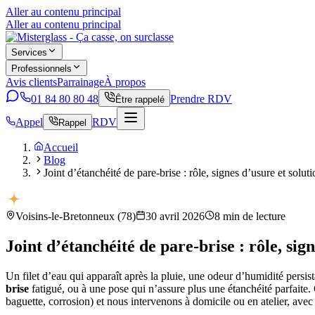
Aller au contenu principal
Aller au contenu principal
Services
Professionnels
Avis clients
Parrainage
À propos
01 84 80 80 48
Prendre RDV
Être rappelé
Appel
RDV
Rappel
Accueil
Blog
Joint d’étanchéité de pare-brise : rôle, signes d’usure et solut
Voisins-le-Bretonneux
(
78
)
30 avril 2026
8
min de lecture
Joint d’étanchéité de pare-brise : rôle, sig
Un filet d’eau qui apparaît après la pluie, une odeur d’humidité persi
brise
fatigué, ou à une pose qui n’assure plus une étanchéité parfaite
baguette, corrosion) et nous intervenons à domicile ou en atelier, ave