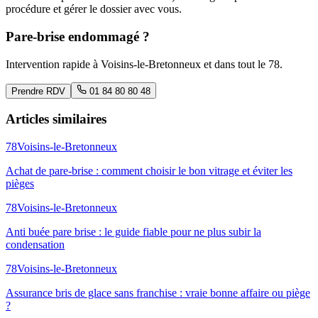
procédure et gérer le dossier avec vous.
Pare-brise endommagé ?
Intervention rapide à
Voisins-le-Bretonneux
et dans tout le
78
.
Prendre RDV
01 84 80 80 48
Articles similaires
78
Voisins-le-Bretonneux
Achat de pare-brise : comment choisir le bon vitrage et éviter les
pièges
78
Voisins-le-Bretonneux
Anti buée pare brise : le guide fiable pour ne plus subir la
condensation
78
Voisins-le-Bretonneux
Assurance bris de glace sans franchise : vraie bonne affaire ou piège
?