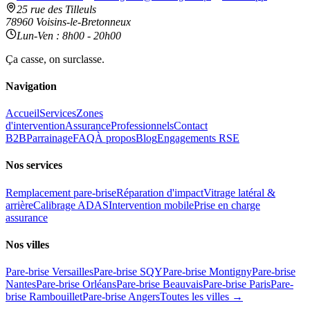
25 rue des Tilleuls
78960 Voisins-le-Bretonneux
Lun-Ven : 8h00 - 20h00
Ça casse, on surclasse.
Navigation
Accueil
Services
Zones
d'intervention
Assurance
Professionnels
Contact
B2B
Parrainage
FAQ
À propos
Blog
Engagements RSE
Nos services
Remplacement pare-brise
Réparation d'impact
Vitrage latéral &
arrière
Calibrage ADAS
Intervention mobile
Prise en charge
assurance
Nos villes
Pare-brise Versailles
Pare-brise SQY
Pare-brise Montigny
Pare-brise
Nantes
Pare-brise Orléans
Pare-brise Beauvais
Pare-brise Paris
Pare-
brise Rambouillet
Pare-brise Angers
Toutes les villes →