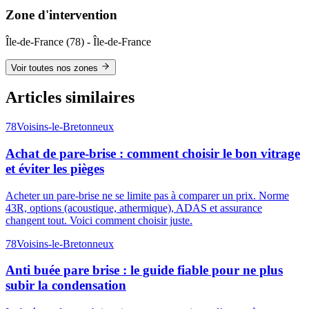
Zone d'intervention
Île-de-France
(
78
) -
Île-de-France
Voir toutes nos zones
Articles similaires
78
Voisins-le-Bretonneux
Achat de pare-brise : comment choisir le bon vitrage
et éviter les pièges
Acheter un pare-brise ne se limite pas à comparer un prix. Norme
43R, options (acoustique, athermique), ADAS et assurance
changent tout. Voici comment choisir juste.
78
Voisins-le-Bretonneux
Anti buée pare brise : le guide fiable pour ne plus
subir la condensation