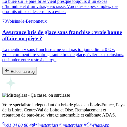
La buée sur le pare-brise vient presque toujours d’un excès
d’humidité et d’un vitrage encrassé. Voici des étapes simples, des
produits utiles et les erreurs à éviter.
78
Voisins-le-Bretonneux
Assurance bris de glace sans franchise : vraie bonne
affaire ou piège ?
La mention « sans franchise » ne veut pas toujours dire « 0 € ».
Voici comment lire votre garantie bris de glace, éviter les exclusions,
et simuler votre reste à charge.
Retour au blog
Votre spécialiste indépendant du bris de glace en Île-de-France, Pays
de la Loire, Centre-Val de Loire et Oise. Remplacement et
réparation de pare-brise, vitrage automobile et calibrage ADAS.
01 84 80 80 48
misterglass@misterglass.fr
WhatsApp