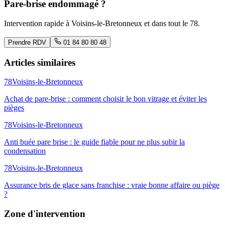
Pare-brise endommagé ?
Intervention rapide à
Voisins-le-Bretonneux
et dans tout le
78
.
Prendre RDV
01 84 80 80 48
Articles similaires
78
Voisins-le-Bretonneux
Achat de pare-brise : comment choisir le bon vitrage et éviter les
pièges
78
Voisins-le-Bretonneux
Anti buée pare brise : le guide fiable pour ne plus subir la
condensation
78
Voisins-le-Bretonneux
Assurance bris de glace sans franchise : vraie bonne affaire ou piège
?
Zone d'intervention