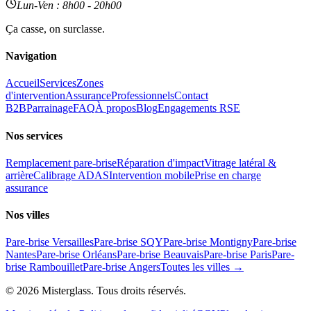
Lun-Ven : 8h00 - 20h00
Ça casse, on surclasse.
Navigation
Accueil
Services
Zones
d'intervention
Assurance
Professionnels
Contact
B2B
Parrainage
FAQ
À propos
Blog
Engagements RSE
Nos services
Remplacement pare-brise
Réparation d'impact
Vitrage latéral &
arrière
Calibrage ADAS
Intervention mobile
Prise en charge
assurance
Nos villes
Pare-brise Versailles
Pare-brise SQY
Pare-brise Montigny
Pare-brise
Nantes
Pare-brise Orléans
Pare-brise Beauvais
Pare-brise Paris
Pare-
brise Rambouillet
Pare-brise Angers
Toutes les villes →
©
2026
Misterglass. Tous droits réservés.