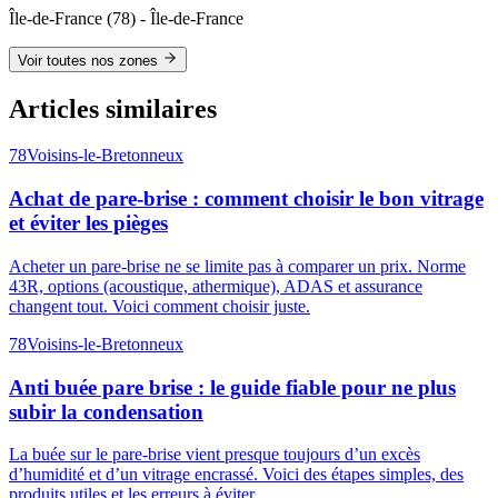
Île-de-France
(
78
) -
Île-de-France
Voir toutes nos zones
Articles similaires
78
Voisins-le-Bretonneux
Achat de pare-brise : comment choisir le bon vitrage
et éviter les pièges
Acheter un pare-brise ne se limite pas à comparer un prix. Norme
43R, options (acoustique, athermique), ADAS et assurance
changent tout. Voici comment choisir juste.
78
Voisins-le-Bretonneux
Anti buée pare brise : le guide fiable pour ne plus
subir la condensation
La buée sur le pare-brise vient presque toujours d’un excès
d’humidité et d’un vitrage encrassé. Voici des étapes simples, des
produits utiles et les erreurs à éviter.