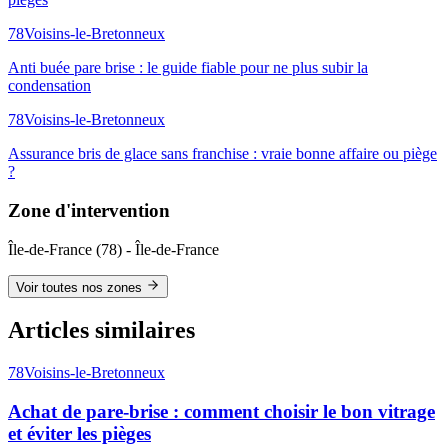
78
Voisins-le-Bretonneux
Anti buée pare brise : le guide fiable pour ne plus subir la
condensation
78
Voisins-le-Bretonneux
Assurance bris de glace sans franchise : vraie bonne affaire ou piège
?
Zone d'intervention
Île-de-France
(
78
) -
Île-de-France
Voir toutes nos zones
Articles similaires
78
Voisins-le-Bretonneux
Achat de pare-brise : comment choisir le bon vitrage
et éviter les pièges