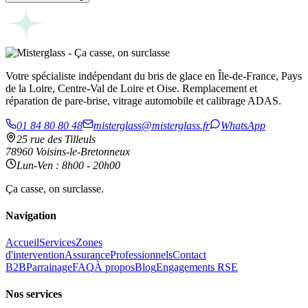
Votre spécialiste indépendant du bris de glace en Île-de-France, Pays
de la Loire, Centre-Val de Loire et Oise. Remplacement et
réparation de pare-brise, vitrage automobile et calibrage ADAS.
01 84 80 80 48
misterglass@misterglass.fr
WhatsApp
25 rue des Tilleuls
78960 Voisins-le-Bretonneux
Lun-Ven : 8h00 - 20h00
Ça casse, on surclasse.
Navigation
Accueil
Services
Zones
d'intervention
Assurance
Professionnels
Contact
B2B
Parrainage
FAQ
À propos
Blog
Engagements RSE
Nos services