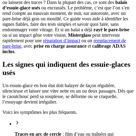
ou laissent des traces ? Dans la plupart des cas, ce sont des
balais
d’essuie-glace usés
ou encrassés. Le problème, c’est que l’on s’en
rend compte au mauvais moment, de nuit, sur autoroute, avec un
pare-brise déjà gras ou mouillé. Ce guide vous aide à identifier les
signes fiables, faire des tests simples et savoir quoi faire, sans
endommager votre vitrage. Et si un balai a déjà
rayé le pare-brise
ou si un impact gêne votre vision,
Misterglass
peut intervenir
rapidement pour une
réparation d’impact
ou un
remplacement de
pare-brise
, avec
prise en charge assurance
et
calibrage ADAS
inclus
.
Les signes qui indiquent des essuie-glaces
usés
Un essuie-glace en bon état doit balayer de façon régulière,
silencieuse et laisser une vitre nette en un ou deux passages. Dès que
le caoutchouc perd sa souplesse, se déforme ou se craquelle,
l’essuyage devient irrégulier.
Voici les symptômes les plus fréquents.
Traces en arc de cercle
: film d’eau ou traînées qui