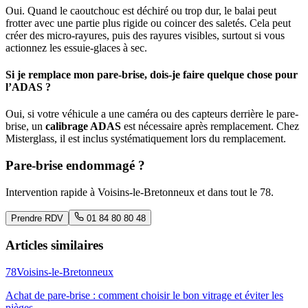
Oui. Quand le caoutchouc est déchiré ou trop dur, le balai peut
frotter avec une partie plus rigide ou coincer des saletés. Cela peut
créer des micro-rayures, puis des rayures visibles, surtout si vous
actionnez les essuie-glaces à sec.
Si je remplace mon pare-brise, dois-je faire quelque chose pour
l’ADAS ?
Oui, si votre véhicule a une caméra ou des capteurs derrière le pare-
brise, un
calibrage ADAS
est nécessaire après remplacement. Chez
Misterglass, il est inclus systématiquement lors du remplacement.
Pare-brise endommagé ?
Intervention rapide à
Voisins-le-Bretonneux
et dans tout le
78
.
Prendre RDV
01 84 80 80 48
Articles similaires
78
Voisins-le-Bretonneux
Achat de pare-brise : comment choisir le bon vitrage et éviter les
pièges