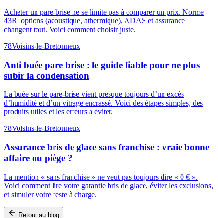
Acheter un pare-brise ne se limite pas à comparer un prix. Norme
43R, options (acoustique, athermique), ADAS et assurance
changent tout. Voici comment choisir juste.
78
Voisins-le-Bretonneux
Anti buée pare brise : le guide fiable pour ne plus
subir la condensation
La buée sur le pare-brise vient presque toujours d’un excès
d’humidité et d’un vitrage encrassé. Voici des étapes simples, des
produits utiles et les erreurs à éviter.
78
Voisins-le-Bretonneux
Assurance bris de glace sans franchise : vraie bonne
affaire ou piège ?
La mention « sans franchise » ne veut pas toujours dire « 0 € ».
Voici comment lire votre garantie bris de glace, éviter les exclusions,
et simuler votre reste à charge.
Retour au blog