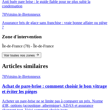
Anti buée pare brise : le guide fiable pour ne plus subir la
condensation
78
Voisins-le-Bretonneux
Assurance bris de glace sans franchise : vraie bonne affaire ou piège
?
Zone d'intervention
Île-de-France
(
78
) -
Île-de-France
Voir toutes nos zones
Articles similaires
78
Voisins-le-Bretonneux
Achat de pare-brise : comment choisir le bon vitrage
et éviter les pièges
Acheter un pare-brise ne se limite pas à comparer un prix. Norme
43R, options (acoustique, athermique), ADAS et assurance
changent tout. Voici comment choisir juste.