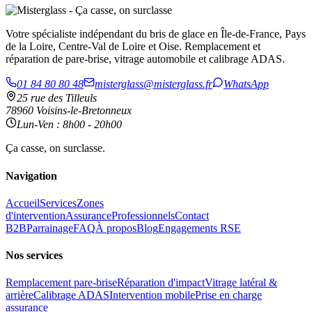
Votre spécialiste indépendant du bris de glace en Île-de-France, Pays
de la Loire, Centre-Val de Loire et Oise. Remplacement et
réparation de pare-brise, vitrage automobile et calibrage ADAS.
01 84 80 80 48
misterglass@misterglass.fr
WhatsApp
25 rue des Tilleuls
78960 Voisins-le-Bretonneux
Lun-Ven : 8h00 - 20h00
Ça casse, on surclasse.
Navigation
Accueil
Services
Zones
d'intervention
Assurance
Professionnels
Contact
B2B
Parrainage
FAQ
À propos
Blog
Engagements RSE
Nos services
Remplacement pare-brise
Réparation d'impact
Vitrage latéral &
arrière
Calibrage ADAS
Intervention mobile
Prise en charge
assurance