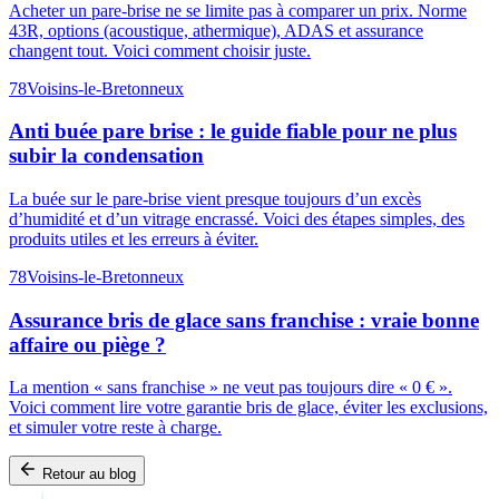
Acheter un pare-brise ne se limite pas à comparer un prix. Norme
43R, options (acoustique, athermique), ADAS et assurance
changent tout. Voici comment choisir juste.
78
Voisins-le-Bretonneux
Anti buée pare brise : le guide fiable pour ne plus
subir la condensation
La buée sur le pare-brise vient presque toujours d’un excès
d’humidité et d’un vitrage encrassé. Voici des étapes simples, des
produits utiles et les erreurs à éviter.
78
Voisins-le-Bretonneux
Assurance bris de glace sans franchise : vraie bonne
affaire ou piège ?
La mention « sans franchise » ne veut pas toujours dire « 0 € ».
Voici comment lire votre garantie bris de glace, éviter les exclusions,
et simuler votre reste à charge.
Retour au blog