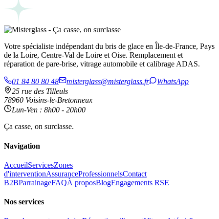
Votre spécialiste indépendant du bris de glace en Île-de-France, Pays
de la Loire, Centre-Val de Loire et Oise. Remplacement et
réparation de pare-brise, vitrage automobile et calibrage ADAS.
01 84 80 80 48
misterglass@misterglass.fr
WhatsApp
25 rue des Tilleuls
78960 Voisins-le-Bretonneux
Lun-Ven : 8h00 - 20h00
Ça casse, on surclasse.
Navigation
Accueil
Services
Zones
d'intervention
Assurance
Professionnels
Contact
B2B
Parrainage
FAQ
À propos
Blog
Engagements RSE
Nos services