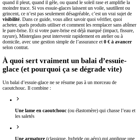
quand il pleut, quand il gèle, ou quand le soleil rase et amplifie la
moindre trace. Si vos essuie-glaces laissent un voile, sautillent ou
grincent, ce n’est pas seulement désagréable, c’est un vrai sujet de
visibilité
. Dans ce guide, vous allez savoir quoi vérifier, quoi
acheter, quels produits utiliser et comment les remplacer sans abîmer
le pare-brise. Et si votre pare-brise est déjà marqué (impact, fissure,
rayure), Misterglass peut intervenir rapidement en atelier ou à
domicile, avec une gestion simple de l’assurance et
0 € à avancer
selon contrat.
À quoi sert vraiment un balai d’essuie-
glace (et pourquoi ça se dégrade vite)
Un balai d’essuie-glace ne se résume pas à un morceau de
caoutchouc. Il combine :
Une lame en caoutchouc
(ou élastomère) qui chasse l’eau et
les saletés
Une armature
(classique, hybride ou aéro) qui applique une