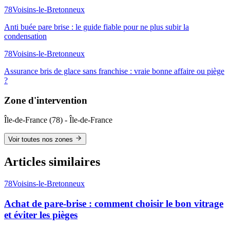
78
Voisins-le-Bretonneux
Anti buée pare brise : le guide fiable pour ne plus subir la
condensation
78
Voisins-le-Bretonneux
Assurance bris de glace sans franchise : vraie bonne affaire ou piège
?
Zone d'intervention
Île-de-France
(
78
) -
Île-de-France
Voir toutes nos zones
Articles similaires
78
Voisins-le-Bretonneux
Achat de pare-brise : comment choisir le bon vitrage
et éviter les pièges