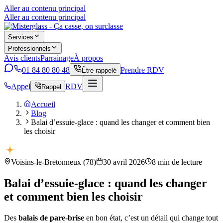
Aller au contenu principal
Aller au contenu principal
Services
Professionnels
Avis clients
Parrainage
À propos
01 84 80 80 48
Prendre RDV
Être rappelé
Appel
RDV
Rappel
Accueil
Blog
Balai d’essuie-glace : quand les changer et comment bien
les choisir
Voisins-le-Bretonneux
(
78
)
30 avril 2026
8
min de lecture
Balai d’essuie-glace : quand les changer
et comment bien les choisir
Des
balais de pare-brise
en bon état, c’est un détail qui change tout