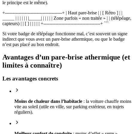
le principe est le même).
+--------------------------------------+ | Haut pare-brise | | [ Rétro ] | |
_____ | | | | | | |_____| | | | | | Zone parfois « non traitée » | | (télépéage,
capteurs) | | [ ] | | | | | +--------------------------------------+ ```
Si votre badge de télépéage fonctionne mal, c’est souvent un signe
indirect que vous avez un pare-brise athermique, ou que le badge
n’est pas placé au bon endroit.
Avantages d’un pare-brise athermique (et
limites à connaître)
Les avantages concrets
Moins de chaleur dans l’habitacle
: la voiture chauffe moins
vite au soleil (utile en ville, sur parking extérieur, en trajets
réguliers).
Meilleur confort de conduite
: moins d’effet « serre »,