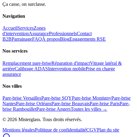
Ça casse, on surclasse.
Navigation
Accueil
Services
Zones
d'intervention
Assurance
Professionnels
Contact
B2B
Parrainage
FAQ
À propos
Blog
Engagements RSE
Nos services
Remplacement pare-brise
Réparation d'impact
Vitrage latéral &
arrière
Calibrage ADAS
Intervention mobile
Prise en charge
assurance
Nos villes
Pare-brise Versailles
Pare-brise SQY
Pare-brise Montigny
Pare-brise
Nantes
Pare-brise Orléans
Pare-brise Beauvais
Pare-brise Paris
Pare-
brise Rambouillet
Pare-brise Angers
Toutes les villes →
©
2026
Misterglass. Tous droits réservés.
Mentions légales
Politique de confidentialité
CGV
Plan du site