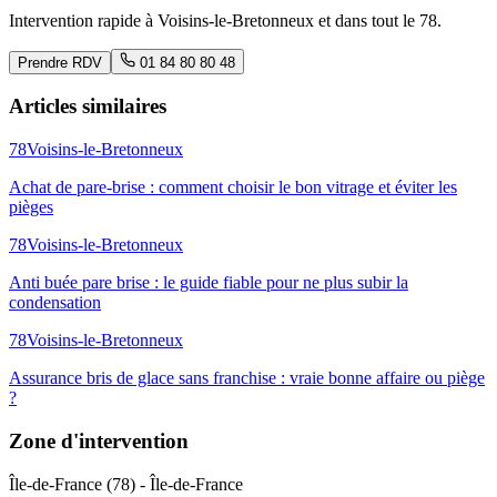
Intervention rapide à
Voisins-le-Bretonneux
et dans tout le
78
.
Prendre RDV
01 84 80 80 48
Articles similaires
78
Voisins-le-Bretonneux
Achat de pare-brise : comment choisir le bon vitrage et éviter les
pièges
78
Voisins-le-Bretonneux
Anti buée pare brise : le guide fiable pour ne plus subir la
condensation
78
Voisins-le-Bretonneux
Assurance bris de glace sans franchise : vraie bonne affaire ou piège
?
Zone d'intervention
Île-de-France
(
78
) -
Île-de-France