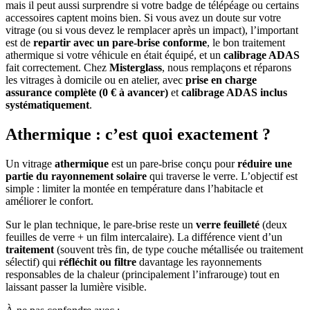
mais il peut aussi surprendre si votre badge de télépéage ou certains
accessoires captent moins bien. Si vous avez un doute sur votre
vitrage (ou si vous devez le remplacer après un impact), l’important
est de
repartir avec un pare-brise conforme
, le bon traitement
athermique si votre véhicule en était équipé, et un
calibrage ADAS
fait correctement. Chez
Misterglass
, nous remplaçons et réparons
les vitrages à domicile ou en atelier, avec
prise en charge
assurance complète (0 € à avancer)
et
calibrage ADAS inclus
systématiquement
.
Athermique : c’est quoi exactement ?
Un vitrage
athermique
est un pare-brise conçu pour
réduire une
partie du rayonnement solaire
qui traverse le verre. L’objectif est
simple : limiter la montée en température dans l’habitacle et
améliorer le confort.
Sur le plan technique, le pare-brise reste un
verre feuilleté
(deux
feuilles de verre + un film intercalaire). La différence vient d’un
traitement
(souvent très fin, de type couche métallisée ou traitement
sélectif) qui
réfléchit ou filtre
davantage les rayonnements
responsables de la chaleur (principalement l’infrarouge) tout en
laissant passer la lumière visible.